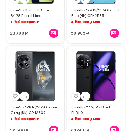
OnePlus Nord CE3 Lite
OnePlus 12R 16/256Gb Cool
8/128 Pastel Lime
Blue (HN) CPH2585
Всё раскупили
Всё раскупили
23 700
₽
50 985
₽
OnePlus 12R 16/256Gb Iron
OnePlus 11 16/512 Black
Gray (UK) CPH2609
PHB110
Всё раскупили
Всё раскупили
52 500
₽
63 600
₽