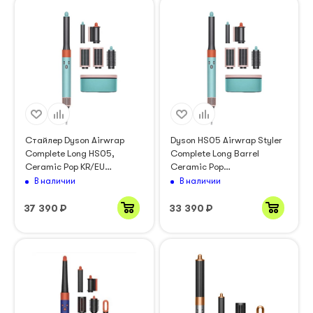
Стайлер Dyson Airwrap
Dyson HS05 Airwrap Styler
Complete Long HS05,
Complete Long Barrel
Ceramic Pop KR/EU
Ceramic Pop
(504613)
(504629/504582)
В наличии
В наличии
37 390
₽
33 390
₽