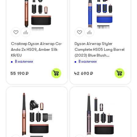
Стайлер Dyson Airwrap Co-
Dyson Airwrap Styler
Anda 2x HS09, Amber Silk
Complete HS05 Long Barrel
KR/EU
(2023) Blue Blush
(460730/460721/460723)
В наличии
В наличии
55 190
₽
42 690
₽