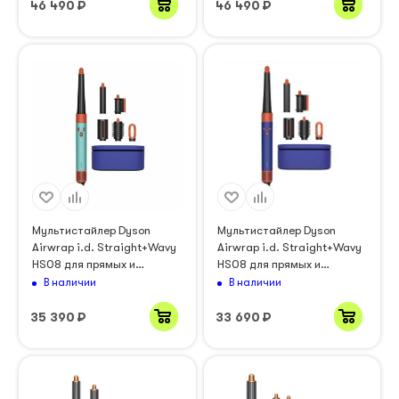
46 490
₽
46 490
₽
Мультистайлер Dyson
Мультистайлер Dyson
Airwrap i.d. Straight+Wavy
Airwrap i.d. Straight+Wavy
HS08 для прямых и
HS08 для прямых и
волнистых волос, Ceramic
волнистых волос, Vinca
В наличии
В наличии
Patina/Topaz
blue/Topaz (Синий/топаз)
(Керамическая Патина/
533818
35 390
₽
33 690
₽
Топаз) 533813/533804