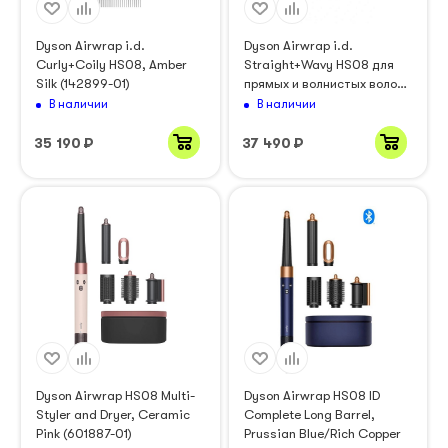
Dyson Airwrap i.d.
Dyson Airwrap i.d.
Curly+Coily HS08, Amber
Straight+Wavy HS08 для
Silk (142899-01)
прямых и волнистых волос,
Jasper Plum (сливовый)
В наличии
В наличии
35 190
₽
37 490
₽
Dyson Airwrap HS08 Multi-
Dyson Airwrap HS08 ID
Styler and Dryer, Ceramic
Complete Long Barrel,
Pink (601887-01)
Prussian Blue/Rich Copper