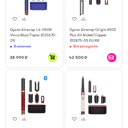
Dyson Airwrap i.d. HS08
Dyson Airwrap Origin HS02
Vinca Blue/Topaz (533670-
Plus Kit Nickel/Copper
01)
(112875-01) EU/KR
В наличии
Всё раскупили
38 990
₽
42 500
₽