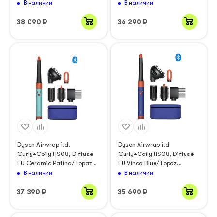
В наличии
В наличии
38 090
₽
36 290
₽
Dyson Airwrap i.d.
Dyson Airwrap i.d.
Curly+Coily HS08, Diffuse
Curly+Coily HS08, Diffuse
EU Ceramic Patina/Topaz
EU Vinca Blue/Topaz
(533736-01)
Orange
В наличии
В наличии
37 390
₽
35 690
₽