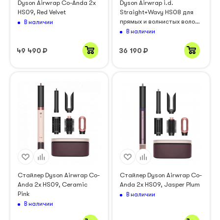
Dyson Airwrap Co-Anda 2x
Dyson Airwrap i.d.
HS09, Red Velvet
Straight+Wavy HS08 для
прямых и волнистых волос,
В наличии
Pink/Rose Gold (601864-01)
В наличии
49 490
₽
36 190
₽
Стайлер Dyson Airwrap Co-
Стайлер Dyson Airwrap Co-
Anda 2x HS09, Ceramic
Anda 2x HS09, Jasper Plum
Pink
В наличии
В наличии