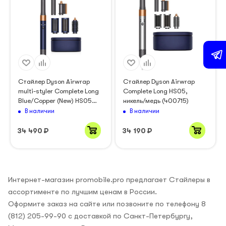
Стайлер Dyson Airwrap
Стайлер Dyson Airwrap
multi-styler Complete Long
Complete Long HS05,
Blue/Copper (New) HS05
никель/медь (400715)
(395933/395956/395884)
В наличии
В наличии
34 490
₽
34 190
₽
Интернет-магазин promobile.pro предлагает Стайлеры в
ассортименте по лучшим ценам в России.
Оформите заказ на сайте или позвоните по телефону 8
(812) 205-99-90 с доставкой по Санкт-Петербургу,