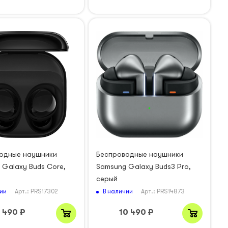
одные наушники
Беспроводные наушники
 Galaxy Buds Core,
Samsung Galaxy Buds3 Pro,
серый
ии
В наличии
Арт.: PRS17302
Арт.: PRS14873
 490
₽
10 490
₽