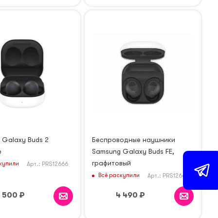
 Galaxy Buds 2
Беспроводные наушники
e
Samsung Galaxy Buds FE,
графитовый
купили
Арт.: PRS12666
Всё раскупили
Арт.: PRS12661
 500
₽
4 490
₽