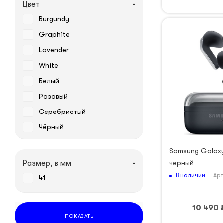
Цвет
Burgundy
Graphite
Lavender
White
Белый
Розовый
Серебристый
Чёрный
Samsung Galaxy
черный
Размер, в мм
В наличии
Арт
41
10 490
ПОКАЗАТЬ