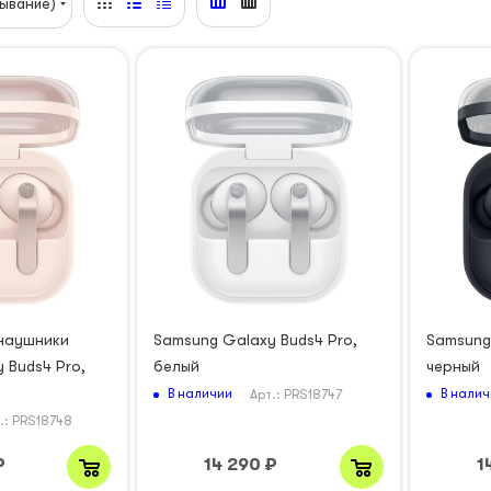
ывание)
наушники
Samsung Galaxy Buds4 Pro,
Samsung
 Buds4 Pro,
белый
черный
В наличии
В налич
Арт.: PRS18747
.: PRS18748
₽
14 290
₽
1