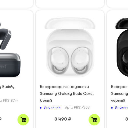
 Buds4,
Беспроводные наушники
Беспров
Samsung Galaxy Buds Core,
Samsung
белый
черный
.: PRS18744
В наличии
В налич
Арт.: PRS17303
₽
3 490
₽
3