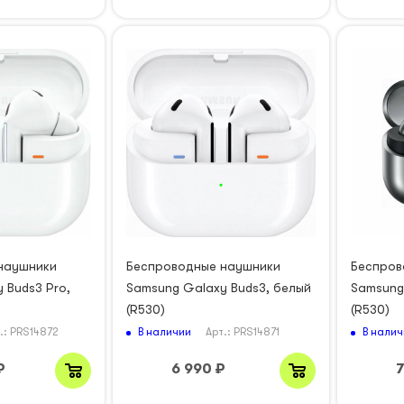
наушники
Беспроводные наушники
Беспров
 Buds3 Pro,
Samsung Galaxy Buds3, белый
Samsung
(R530)
(R530)
В наличии
В налич
.: PRS14872
Арт.: PRS14871
₽
6 990
₽
7