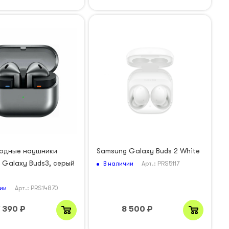
одные наушники
Samsung Galaxy Buds 2 White
 Galaxy Buds3, серый
В наличии
Арт.: PRS5117
ии
Арт.: PRS14870
 390
₽
8 500
₽