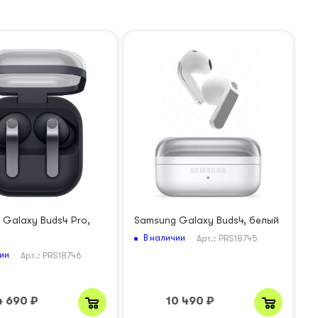
 Galaxy Buds4 Pro,
Samsung Galaxy Buds4, белый
В наличии
Арт.: PRS18745
ии
Арт.: PRS18746
4 690
₽
10 490
₽