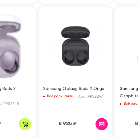
 Buds 2
Samsung Galaxy Buds 2 Onyx
Samsung
Graphit
Всё раскупили
Арт.: PRS2247
Всё рас
.: PRS2248
₽
8 925
₽
8