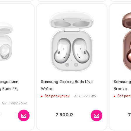
наушники
Samsung Galaxy Buds Live
Samsung 
 Buds FE,
White
Bronze
Всё раскупили
Всё рас
Арт.: PRS5119
Арт.: PRS12659
₽
7 500
₽
7